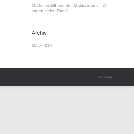
Markel erfüllt uns den Maklertraum – Wir
sagen vielen Dank!
Archiv
März 2014
Impressum