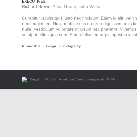
EXECUTIVES:
Richard Brown, Anna Green, John White
Curabitur iaculis quis justo nec tincidunt. Etiam id elit, v
nec feugiat leo. Nulla mattis risus eu urna dignissim, quis l
nulla. Vestibulum vulputate ut ipsum nec pharetra. Vivamu
volutpat tellusigula sem. Sed a tellus eu turpis egestas vol
6. Juni 2013
Design
Photography
Copyright: München Assekuranz Versicherungsmakler GmbH