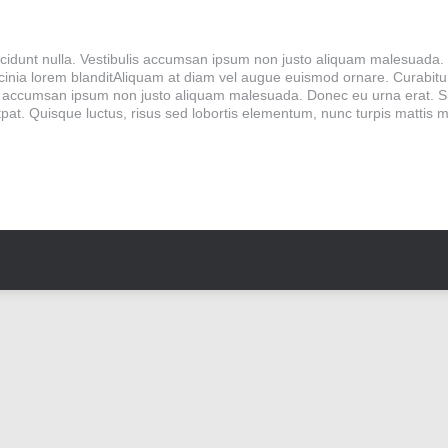
el tincidunt nulla. Vestibulis accumsan ipsum non justo aliquam malesuada
acinia lorem blanditAliquam at diam vel augue euismod ornare. Curabitur ia
s accumsan ipsum non justo aliquam malesuada. Donec eu urna erat. Sus
utpat. Quisque luctus, risus sed lobortis elementum, nunc turpis mattis 