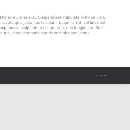
. Donec eu urna erat. Suspendisse vulputate tristique urna,
culis quis justo nec tincidunt. Etiam id elit, vel tincidunt
pendisse vulputate tristique urna, nec feugiat leo. Sed
mauris, vitae venenatis mauris sem sit amet lectus.
Impressum